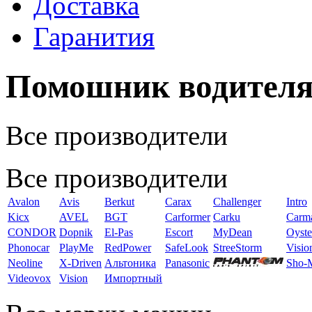
Доставка
Гаранития
Помошник водител
Все производители
Все производители
Avalon
Avis
Berkut
Carax
Challenger
Intro
Kicx
AVEL
BGT
Carformer
Carku
Carm
CONDOR
Dopnik
El-Pas
Escort
MyDean
Oyste
Phonocar
PlayMe
RedPower
SafeLook
StreeStorm
Visio
Neoline
X-Driven
Альтоника
Panasonic
Sho-
Videovox
Vision
Импортный