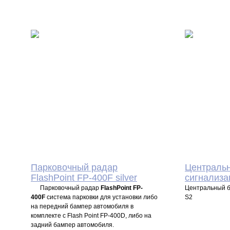
2 500
P
2
УБ.
Парковочный радар
Централь
FlashPoint FP-400F silver
сигнализа
Парковочный радар
FlashPoint FP-
Центральный бл
400F
система парковки для установки либо
S2
на передний бампер автомобиля в
комплекте с Flash Point FP-400D, либо на
задний бампер автомобиля.