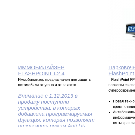
вписаться в интерьер любого автомобиля
вписаться в
Голосовые предупреждения
Голосовые 
(программируемая функция)
(программир
Регулировка громкости звукового сигнала
Регулировка 
Функция самодиагностики датчиков
Функция сам
4 500
P
4
УБ.
ИММОБИЛАЙЗЕР
Парковоч
FLASHPOINT I-2.4
FlashPoint
Иммобилайзер предназначен для защиты
FlashPoint F
автомобиля от угона и от захвата.
парковки с ис
суперсовремен
Внимание c 1.12.2013 в
продажу поступили
Новая техно
время отклик
устройства, в которых
Антибликов
добавлена программируемая
информирует
функция, которая позволяет
пятью разли
отключить режим Anti Hi-
Универсальн
Jack и связанный с ним опрос
дисплея, по