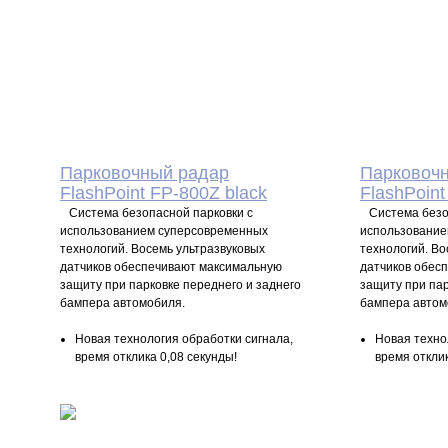
5 500
P
5
УБ.
Парковочный радар
Парковоч
FlashPoint FP-800Z black
FlashPoint
Система безопасной парковки с
Система безоп
использованием суперсовременных
использование
технологий. Восемь ультразвуковых
технологий. Во
датчиков обеспечивают максимальную
датчиков обес
защиту при парковке переднего и заднего
защиту при пар
бампера автомобиля.
бампера автом
Новая технология обработки сигнала,
Новая техно
время отклика 0,08 секунды!
время отклик
Антибликовый матричный дисплей
Антибликов
информирует водителя о препятствии
информирует
пятью различными способами
пятью разл
Универсальный способ крепления
Универсальн
дисплея, позволяет ему органично
дисплея, по