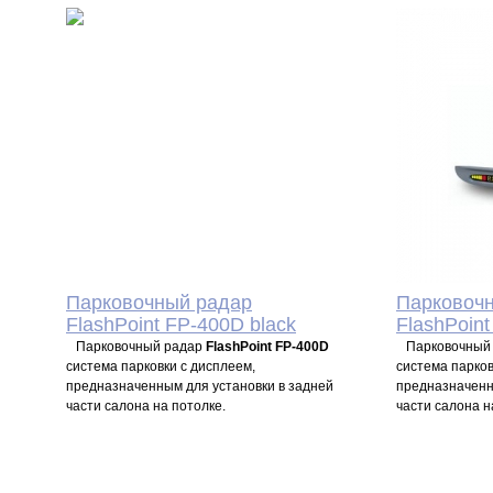
нахождения метки в салоне
вписаться в
во время движения
автомобиля.
автомобиля.
Голосовые 
(программир
Регулировка 
Функция сам
2 900
P
2
УБ.
Парковочный радар
Парковоч
FlashPoint FP-400D black
FlashPoint
Парковочный радар
FlashPoint FP-400D
Парковочный
система парковки с дисплеем,
система парков
предназначенным для установки в задней
предназначенн
части салона на потолке.
части салона н