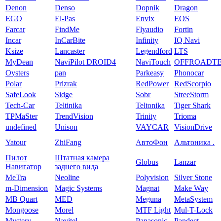
Denon
Denso
Dopnik
Dragon
EGO
El-Pas
Envix
EOS
Farcar
FindMe
Flyaudio
Fortin
Incar
InCarBite
Infinity
IQ Navi
Ksize
Lancaster
Legendford
LTS
MyDean
NaviPilot DROID4
NaviTouch
OFFROADT
Oysters
pan
Parkeasy
Phonocar
Polar
Prizrak
RedPower
RedScorpio
SafeLook
Sidge
Sobr
StreeStorm
Tech-Car
Teltinika
Teltonika
Tiger Shark
TPMaSter
TrendVision
Trinity
Trioma
undefined
Unison
VAYCAR
VisionDrive
Yatour
ZhiFang
АвтоФон
Альтоника .
Пилот
Штатная камера
Globus
Lanzar
Навигатор
заднего вида
MeTra
Neoline
Polyvision
Silver Stone
m-Dimension
Magic Systems
Magnat
Make Way
MB Quart
MED
Meguna
MetaSystem
Mongoose
Morel
MTF Light
Mul-T-Lock
Mystery
Navitel
Panasonic
Pandect