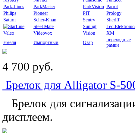
Park-Lines
ParkMaster
ParkVision
Parrot
Philips
Pioneer
PIT
Prology
Saturn
Scher-Khan
Sentry
Sheriff
Steel Mate
Sunligt
Tec-Elektronic
Valeo
Videovox
Vision
XM
переходные
Емеля
Импортный
Озар
рамки
4 700
p
уб.
Брелок для Alligator S-5
Брелок для сигнализации 
дисплеем.