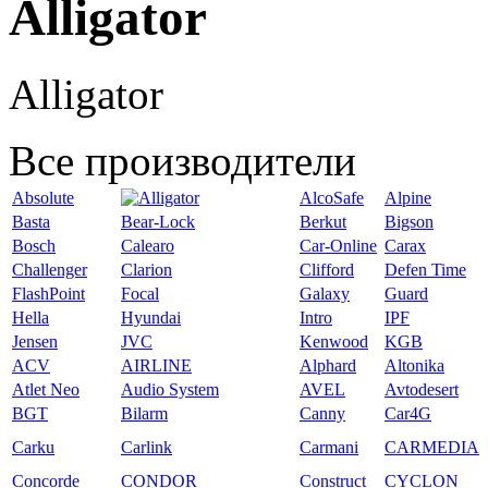
Alligator
Alligator
Все производители
Absolute
AlcoSafe
Alpine
Basta
Bear-Lock
Berkut
Bigson
Bosch
Calearo
Car-Online
Carax
Challenger
Clarion
Clifford
Defen Time
FlashPoint
Focal
Galaxy
Guard
Hella
Hyundai
Intro
IPF
Jensen
JVC
Kenwood
KGB
ACV
AIRLINE
Alphard
Altonika
Atlet Neo
Audio System
AVEL
Avtodesert
BGT
Bilarm
Canny
Car4G
Carku
Carlink
Carmani
CARMEDIA
Concorde
CONDOR
Construct
CYCLON