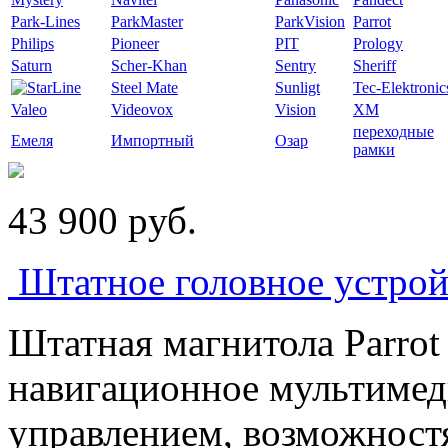
Park-Lines
ParkMaster
ParkVision
Parrot
Philips
Pioneer
PIT
Prology
Saturn
Scher-Khan
Sentry
Sheriff
Steel Mate
Sunligt
Tec-Elektronic
Valeo
Videovox
Vision
XM
переходные
Емеля
Импортный
Озар
рамки
43 900
p
уб.
Штатное головное устройс
Штатная магнитола Parro
навигационное мультимед
управлением, возможнос