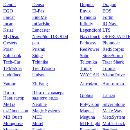
Denon
Denso
Dopnik
Dragon
EGO
El-Pas
Envix
EOS
Farcar
FindMe
Flyaudio
Fortin
Incar
InCarBite
Infinity
IQ Navi
Ksize
Lancaster
Legendford
LTS
MyDean
NaviPilot DROID4
NaviTouch
OFFROADT
Oysters
pan
Parkeasy
Phonocar
Polar
Prizrak
RedPower
RedScorpio
SafeLook
Sidge
Sobr
StreeStorm
Tech-Car
Teltinika
Teltonika
Tiger Shark
TPMaSter
TrendVision
Trinity
Trioma
undefined
Unison
VAYCAR
VisionDrive
Yatour
ZhiFang
АвтоФон
Альтоника .
Пилот
Штатная камера
Globus
Lanzar
Навигатор
заднего вида
MeTra
Neoline
Polyvision
Silver Stone
m-Dimension
Magic Systems
Magnat
Make Way
MB Quart
MED
Meguna
MetaSystem
Mongoose
Morel
MTF Light
Mul-T-Lock
Mystery
Navitel
Panasonic
Pandect