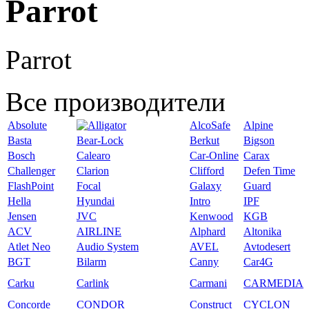
Parrot
Parrot
Все производители
Absolute
AlcoSafe
Alpine
Basta
Bear-Lock
Berkut
Bigson
Bosch
Calearo
Car-Online
Carax
Challenger
Clarion
Clifford
Defen Time
FlashPoint
Focal
Galaxy
Guard
Hella
Hyundai
Intro
IPF
Jensen
JVC
Kenwood
KGB
ACV
AIRLINE
Alphard
Altonika
Atlet Neo
Audio System
AVEL
Avtodesert
BGT
Bilarm
Canny
Car4G
Carku
Carlink
Carmani
CARMEDIA
Concorde
CONDOR
Construct
CYCLON