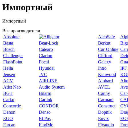
Импортный
Импортный
Все производители
Absolute
AlcoSafe
Alp
Basta
Bear-Lock
Berkut
Big
Bosch
Calearo
Car-Online
Car
Challenger
Clarion
Clifford
Def
FlashPoint
Focal
Galaxy
Gua
Hella
Hyundai
Intro
IPF
Jensen
JVC
Kenwood
KG
ACV
AIRLINE
Alphard
Alt
Atlet Neo
Audio System
AVEL
Avt
BGT
Bilarm
Canny
Car
Carku
Carlink
Carmani
CA
Concorde
CONDOR
Construct
CY
Denon
Denso
Dopnik
Dra
EGO
El-Pas
Envix
EO
Farcar
FindMe
Flyaudio
Fort