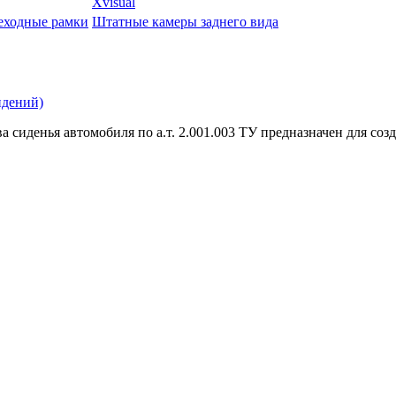
Xvisual
еходные рамки
Штатные камеры заднего вида
идений)
а сиденья автомобиля по а.т. 2.001.003 ТУ предназначен для со