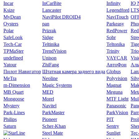
Incar
InCarBite
Infinity
IQ 
Ksize
Lancaster
Legendford
LT
MyDean
NaviPilot DROID4
NaviTouch
OF
Oysters
pan
Parkeasy
Pho
Polar
Prizrak
RedPower
Red
SafeLook
Sidge
Sobr
Str
Tech-Car
Teltinika
Teltonika
Tige
TPMaSter
TrendVision
Trinity
Tri
undefined
Unison
VAYCAR
Vis
Yatour
ZhiFang
АвтоФон
Аль
Пилот Навигатор
Штатная камера заднего вида
Globus
Lan
MeTra
Neoline
Polyvision
Silv
m-Dimension
Magic Systems
Magnat
Mak
MB Quart
MED
Meguna
Met
Mongoose
Morel
MTF Light
Mul
Mystery
Navitel
Panasonic
Pan
Park-Lines
ParkMaster
ParkVision
Parr
Philips
Pioneer
PIT
Pro
Saturn
Scher-Khan
Sentry
Sher
Steel Mate
Sunligt
Tec-