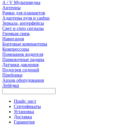
А / V Мультимедиа
Антенны
Рамки для планшетов
Адаптеры руля и canbus
Зеркала, интерфейсы
Свет и спец сигналы
Громкая связь
Навигация
Бортовые компьютеры
Компрессоры
Помошник водителя
Парковочные радары
Датчики давления
Подогрев сидений
Приборки
Архив оборудования
Лебёдки
Прайс лист
Сертификаты
Установка
Доставка
Гаранития