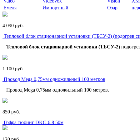
Valeo
Videovox
Vision
XM
Емеля
Импортный
Озар
пер
4 090
p
уб.
Тепловой блок стационарной установки (ТБСУ-2) (подогрев с
Тепловой блок стационарной установки (ТБСУ-2)
подогрев
1 100
p
уб.
Провод Mega 0,75мм одножильный 100 метров
Провод Mega 0,75мм одножильный 100 метров.
850
p
уб.
Гофра тюбинг DKC-6.8 50м
120
p
уб.