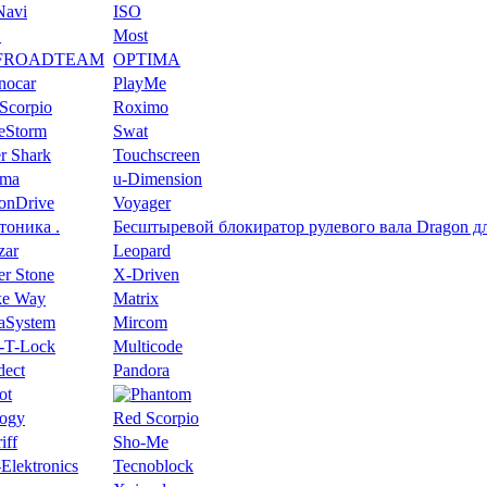
Navi
ISO
S
Most
FROADTEAM
OPTIMA
nocar
PlayMe
Scorpio
Roximo
eeStorm
Swat
r Shark
Touchscreen
oma
u-Dimension
ionDrive
Voyager
тоника .
Беcштыревой блокиратор рулевого вала Dragon для
zar
Leopard
er Stone
X-Driven
e Way
Matrix
aSystem
Mircom
-T-Lock
Multicode
dect
Pandora
ot
logy
Red Scorpio
iff
Sho-Me
Elektronics
Tecnoblock