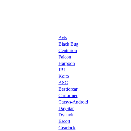
Avis
Black Bug
Centurion
Falcon
Harpoon
JBL
Koito
ASC
Bestforcar
Carformer
Carsys-Android
DayStar
Dynavin
Escort
Gearlock