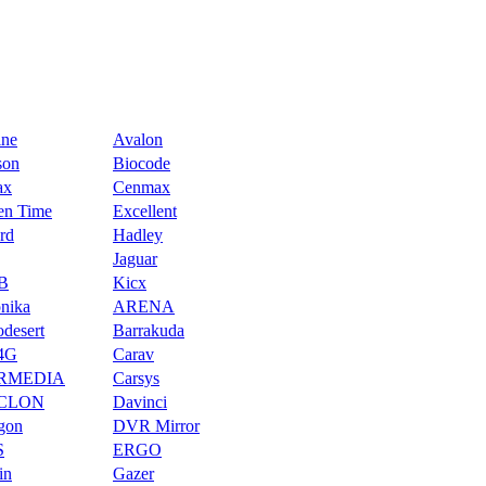
ine
Avalon
son
Biocode
ax
Cenmax
en Time
Excellent
rd
Hadley
Jaguar
B
Kicx
onika
ARENA
odesert
Barrakuda
4G
Carav
RMEDIA
Carsys
CLON
Davinci
gon
DVR Mirror
S
ERGO
in
Gazer