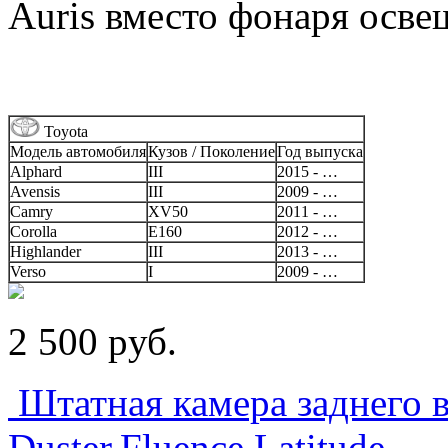
Auris вместо фонаря осве
Toyota
Модель автомобиля
Кузов / Поколение
Год выпуска
Alphard
III
2015 - …
Avensis
III
2009 - …
Camry
XV50
2011 - …
Corolla
E160
2012 - …
Highlander
III
2013 - …
Verso
I
2009 - …
2 500
p
уб.
Штатная камера заднего в
Duster,Fluence,Latitude.