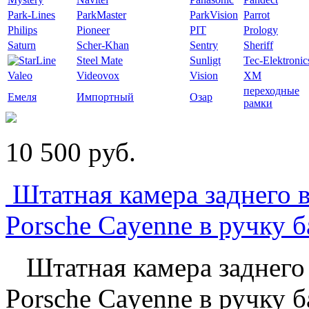
Park-Lines
ParkMaster
ParkVision
Parrot
Philips
Pioneer
PIT
Prology
Saturn
Scher-Khan
Sentry
Sheriff
Steel Mate
Sunligt
Tec-Elektronic
Valeo
Videovox
Vision
XM
переходные
Емеля
Импортный
Озар
рамки
10 500
p
уб.
Штатная камера заднего в
Porsche Cayenne в ручку 
Штатная камера заднего в
Porsche Cayenne в ручку 