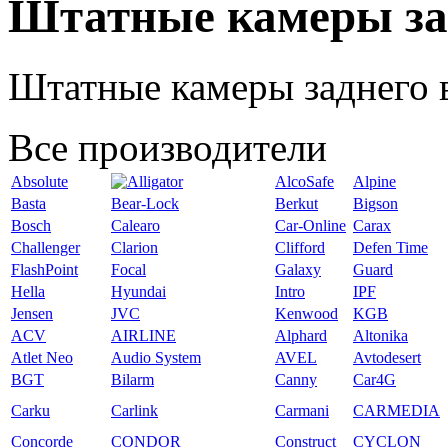
Штатные камеры за
Штатные камеры заднего 
Все производители
Absolute
AlcoSafe
Alpine
Basta
Bear-Lock
Berkut
Bigson
Bosch
Calearo
Car-Online
Carax
Challenger
Clarion
Clifford
Defen Time
FlashPoint
Focal
Galaxy
Guard
Hella
Hyundai
Intro
IPF
Jensen
JVC
Kenwood
KGB
ACV
AIRLINE
Alphard
Altonika
Atlet Neo
Audio System
AVEL
Avtodesert
BGT
Bilarm
Canny
Car4G
Carku
Carlink
Carmani
CARMEDIA
Concorde
CONDOR
Construct
CYCLON