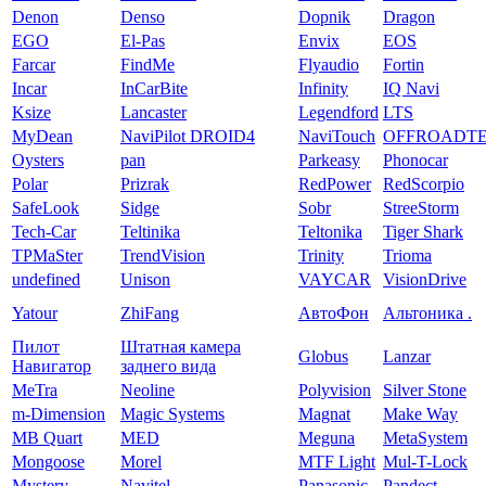
Denon
Denso
Dopnik
Dragon
EGO
El-Pas
Envix
EOS
Farcar
FindMe
Flyaudio
Fortin
Incar
InCarBite
Infinity
IQ Navi
Ksize
Lancaster
Legendford
LTS
MyDean
NaviPilot DROID4
NaviTouch
OFFROADT
Oysters
pan
Parkeasy
Phonocar
Polar
Prizrak
RedPower
RedScorpio
SafeLook
Sidge
Sobr
StreeStorm
Tech-Car
Teltinika
Teltonika
Tiger Shark
TPMaSter
TrendVision
Trinity
Trioma
undefined
Unison
VAYCAR
VisionDrive
Yatour
ZhiFang
АвтоФон
Альтоника .
Пилот
Штатная камера
Globus
Lanzar
Навигатор
заднего вида
MeTra
Neoline
Polyvision
Silver Stone
m-Dimension
Magic Systems
Magnat
Make Way
MB Quart
MED
Meguna
MetaSystem
Mongoose
Morel
MTF Light
Mul-T-Lock
Mystery
Navitel
Panasonic
Pandect