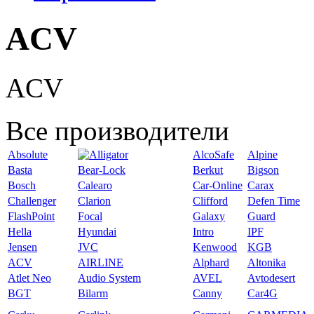
ACV
ACV
Все производители
Absolute
AlcoSafe
Alpine
Basta
Bear-Lock
Berkut
Bigson
Bosch
Calearo
Car-Online
Carax
Challenger
Clarion
Clifford
Defen Time
FlashPoint
Focal
Galaxy
Guard
Hella
Hyundai
Intro
IPF
Jensen
JVC
Kenwood
KGB
ACV
AIRLINE
Alphard
Altonika
Atlet Neo
Audio System
AVEL
Avtodesert
BGT
Bilarm
Canny
Car4G