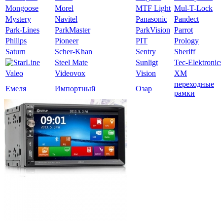
Mongoose
Morel
MTF Light
Mul-T-Lock
Mystery
Navitel
Panasonic
Pandect
Park-Lines
ParkMaster
ParkVision
Parrot
Philips
Pioneer
PIT
Prology
Saturn
Scher-Khan
Sentry
Sheriff
Steel Mate
Sunligt
Tec-Elektronic
Valeo
Videovox
Vision
XM
переходные
Емеля
Импортный
Озар
рамки