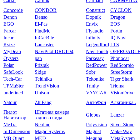
Carku
Carlink
Carmani
CARMEDIA
Concorde
CONDOR
Construct
CYCLON
Denon
Denso
Dopnik
Dragon
EGO
El-Pas
Envix
EOS
Farcar
FindMe
Flyaudio
Fortin
Incar
InCarBite
Infinity
IQ Navi
Ksize
Lancaster
Legendford
LTS
MyDean
NaviPilot DROID4
NaviTouch
OFFROADT
Oysters
pan
Parkeasy
Phonocar
Polar
Prizrak
RedPower
RedScorpio
SafeLook
Sidge
Sobr
StreeStorm
Tech-Car
Teltinika
Teltonika
Tiger Shark
TPMaSter
TrendVision
Trinity
Trioma
undefined
Unison
VAYCAR
VisionDrive
Yatour
ZhiFang
АвтоФон
Альтоника .
Пилот
Штатная камера
Globus
Lanzar
Навигатор
заднего вида
MeTra
Neoline
Polyvision
Silver Stone
m-Dimension
Magic Systems
Magnat
Make Way
MB Quart
MED
Meguna
MetaSystem