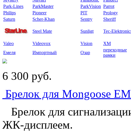
Park-Lines
ParkMaster
ParkVision
Parrot
Philips
Pioneer
PIT
Prology
Saturn
Scher-Khan
Sentry
Sheriff
Steel Mate
Sunligt
Tec-Elektronic
Valeo
Videovox
Vision
XM
переходные
Емеля
Импортный
Озар
рамки
6 300
p
уб.
Брелок для Mongoose EMS
Брелок для сигнализации
ЖК-дисплеем.