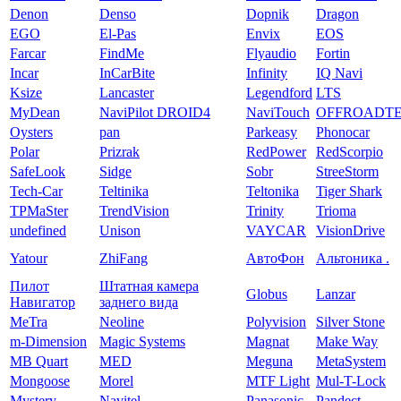
Denon
Denso
Dopnik
Dragon
EGO
El-Pas
Envix
EOS
Farcar
FindMe
Flyaudio
Fortin
Incar
InCarBite
Infinity
IQ Navi
Ksize
Lancaster
Legendford
LTS
MyDean
NaviPilot DROID4
NaviTouch
OFFROADT
Oysters
pan
Parkeasy
Phonocar
Polar
Prizrak
RedPower
RedScorpio
SafeLook
Sidge
Sobr
StreeStorm
Tech-Car
Teltinika
Teltonika
Tiger Shark
TPMaSter
TrendVision
Trinity
Trioma
undefined
Unison
VAYCAR
VisionDrive
Yatour
ZhiFang
АвтоФон
Альтоника .
Пилот
Штатная камера
Globus
Lanzar
Навигатор
заднего вида
MeTra
Neoline
Polyvision
Silver Stone
m-Dimension
Magic Systems
Magnat
Make Way
MB Quart
MED
Meguna
MetaSystem
Mongoose
Morel
MTF Light
Mul-T-Lock
Mystery
Navitel
Panasonic
Pandect