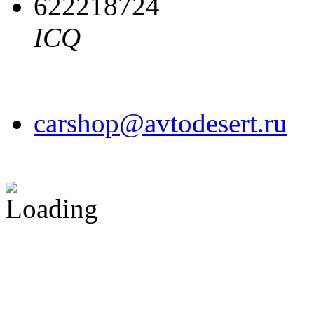
622218724
ICQ
carshop@avtodesert.ru