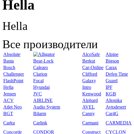
Hella
Hella
Все производители
Absolute
AlcoSafe
Alpine
Basta
Bear-Lock
Berkut
Bigson
Bosch
Calearo
Car-Online
Carax
Challenger
Clarion
Clifford
Defen Time
FlashPoint
Focal
Galaxy
Guard
Hella
Hyundai
Intro
IPF
Jensen
JVC
Kenwood
KGB
ACV
AIRLINE
Alphard
Altonika
Atlet Neo
Audio System
AVEL
Avtodesert
BGT
Bilarm
Canny
Car4G
Carku
Carlink
Carmani
CARMEDIA
Concorde
CONDOR
Construct
CYCLON