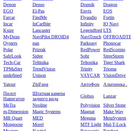
Denon
Denso
Dopnik
Dragon
EGO
El-Pas
Envix
EOS
Farcar
FindMe
Flyaudio
Fortin
Incar
InCarBite
Infinity
IQ Navi
Ksize
Lancaster
Legendford
LTS
MyDean
NaviPilot DROID4
NaviTouch
OFFROADT
Oysters
pan
Parkeasy
Phonocar
Polar
Prizrak
RedPower
RedScorpio
SafeLook
Sidge
Sobr
StreeStorm
Tech-Car
Teltinika
Teltonika
Tiger Shark
TPMaSter
TrendVision
Trinity
Trioma
undefined
Unison
VAYCAR
VisionDrive
Yatour
ZhiFang
АвтоФон
Альтоника .
Пилот
Штатная камера
Globus
Lanzar
Навигатор
заднего вида
MeTra
Neoline
Polyvision
Silver Stone
m-Dimension
Magic Systems
Magnat
Make Way
MB Quart
MED
Meguna
MetaSystem
Mongoose
Morel
MTF Light
Mul-T-Lock
Mystery
Navitel
Panasonic
Pandect