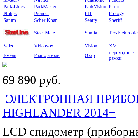
Park-Lines
ParkMaster
ParkVision
Parrot
Philips
Pioneer
PIT
Prology
Saturn
Scher-Khan
Sentry
Sheriff
Steel Mate
Sunligt
Tec-Elektronic
Valeo
Videovox
Vision
XM
переходные
Емеля
Импортный
Озар
рамки
69 890
p
уб.
ЭЛЕКТРОННАЯ ПРИБО
HIGHLANDER 2014+
LCD спидометр (приборна